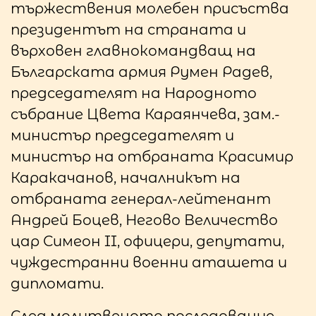
тържествения молебен присъства
президентът на страната и
върховен главнокомандващ на
Българската армия Румен Радев,
председателят на Народното
събрание Цвета Караянчева, зам.-
министър председателят и
министър на отбраната Красимир
Каракачанов, началникът на
отбраната генерал-лейтенант
Андрей Боцев, Негово Величество
цар Симеон II, офицери, депутати,
чуждестранни военни аташета и
дипломати.
След молитвеното последование