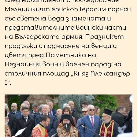
Мелнишкият епископ Герасим поръси
със светена вода знамената и
представителните воински части
на Българската армия. Празникът
продължи с поднасяне на венци и
цветя пред Паметника на
Незнайния воин и военен парад на
столичния площад „Княз Александър
I“.