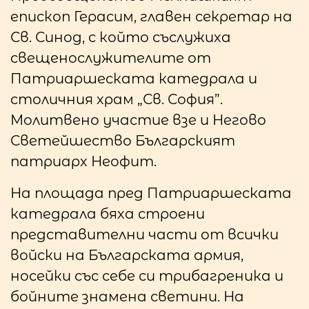
епископ Герасим, главен секретар на
Св. Синод, с който съслужиха
свещенослужителите от
Патриаршеската катедрала и
столичния храм „Св. София”.
Молитвено участие взе и Негово
Светейшество Българският
патриарх Неофит.
На площада пред Патриаршеската
катедрала бяха строени
представителни части от всички
войски на Българската армия,
носейки със себе си трибагреника и
бойните знамена светини. На