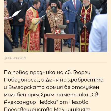
06 май 2019
По повод празника на св. Георги
Победоносец и Деня на храбростта
и Българската армия бе отслужен
молебен през Храм-паметника „Св.
Александър Невски“ от Негово
Преосвещенство Мелнишкият