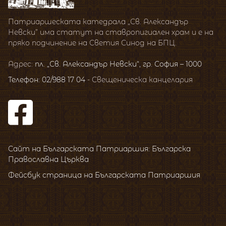
Патриаршеската катедрала „Св. Александър
Невски” има статут на ставропигиален храм и е на
пряко подчинение на Светия Синод на БПЦ.
Адрес:
пл. „Св. Александър Невски“, гр. София – 1000
Телефон: 02/988 17 04
- Свещеническа канцелария
Сайт на Българската Патриаршия: Българска
Православна Църква
Фейсбук страница на Българската Патриаршия