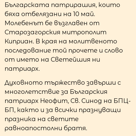
Българската патрирашия, които
бяха отбелязани на 10 май.
Молебенът бе възглавен от
Старозагорския митрополит
Киприан. В края на молитвеното
последование той прочете и слово
от името на Светейшия ни
патриарх.
Духовното тържество завърши с
многолетствие за Българския
патриарх Неофит, Св. Синод на БПЦ-
БП, както и за всички празнуващи
празника на светите
равноапостолни братя.