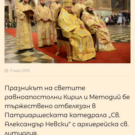
11 май 2019
Празникът на светите
равноапостолни Кирил и Методий бе
тържествено отбелязан в
Патриаршеската катедрала „Св.
Александър Невски“ с архиерейска св.
литургия.