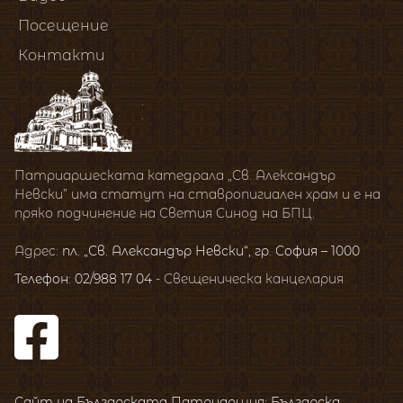
Посещение
Контакти
Патриаршеската катедрала „Св. Александър
Невски” има статут на ставропигиален храм и е на
пряко подчинение на Светия Синод на БПЦ.
Адрес:
пл. „Св. Александър Невски“, гр. София – 1000
Телефон: 02/988 17 04
- Свещеническа канцелария
Сайт на Българската Патриаршия: Българска