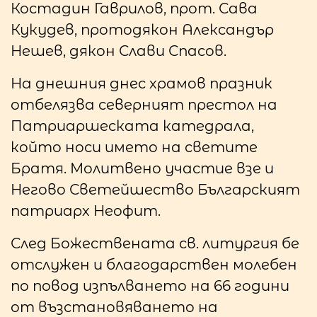
Костадин Гаврилов, прот. Сава
Кукудев, протодякон Александър
Нешев, дякон Слави Спасов.
На днешния днес храмов празник
отбелязва северният престол на
Патриаршеската катедрала,
който носи името на светите
Братя. Молитвено участие взе и
Негово Светейшество Българският
патриарх Неофит.
След Божествената св. литургия бе
отслужен и благодарствен молебен
по повод изпълването на 66 години
от възстановяването на