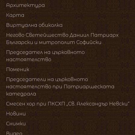
Архитектура
Карта
Виртуална обиколка
Негово Светейшество Даниил Патриарх
Български и митрополит Софийски
Председател на църковното
настоятелство
Поменик
Председатели на църковното
настоятелство при Патриаршеската
катедрала
Смесен хор при ПКСХП „Св. Александър Невски“
Новини
Снимки
Видео