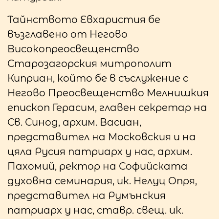
Тайнството Евхаристия бе
възглавено от Негово
Високопреосвещенство
Старозагорския митрополит
Киприан, който бе в съслужение с
Негово Преосвещенство Мелнишкия
епископ Герасим, главен секретар на
Св. Синод, архим. Васиан,
представител на Московския и на
цяла Русия патриарх у нас, архим.
Пахомий, ректор на Софийската
духовна семинария, ик. Нелуц Опря,
представител на Румънския
патриарх у нас, ставр. свещ. ик.