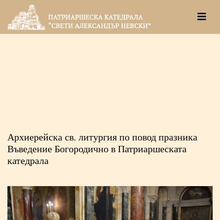
Архиерейска св. литургия по повод празника
Въведение Богородично в Патриаршеската
катедрала