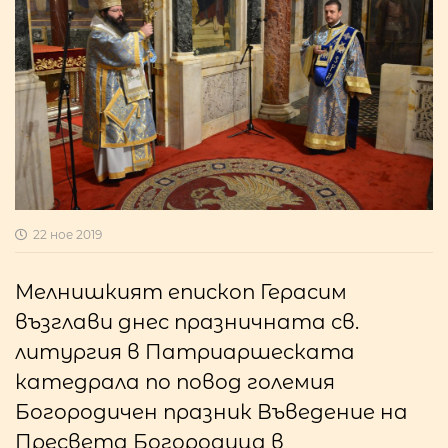
22 ное 2019
Мелнишкият епископ Герасим
възглави днес празничната св.
литургия в Патриаршеската
катедрала по повод големия
Богородичен празник Въведение на
Пресвета Богородица в