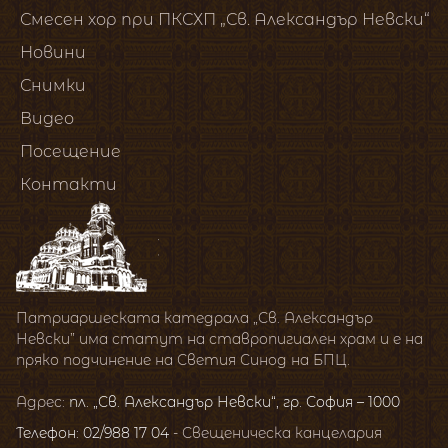
Смесен хор при ПКСХП „Св. Александър Невски“
Новини
Снимки
Видео
Посещение
Контакти
Патриаршеската катедрала „Св. Александър
Невски” има статут на ставропигиален храм и е на
пряко подчинение на Светия Синод на БПЦ.
Адрес:
пл. „Св. Александър Невски“, гр. София – 1000
Телефон: 02/988 17 04
- Свещеническа канцелария