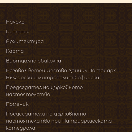
Начало
История
Архитектура
Карта
Виртуална обиколка
Негово Светейшество Даниил Патриарх
Български и митрополит Софийски
Председател на църковното
настоятелство
Поменик
Председатели на църковното
настоятелство при Патриаршеската
катедрала