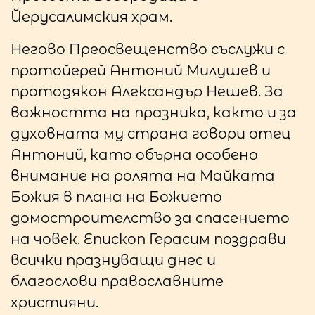
Йерусалимския храм.
Негово Преосвещенство съслужи с
протойерей Антоний Милушев и
протодякон Александър Нешев. За
важността на празника, както и за
духовната му страна говори отец
Антоний, като обърна особено
внимание на ролята на Майката
Божия в плана на Божието
домостроителство за спасението
на човек. Епископ Герасим поздрави
всички празнуващи днес и
благослови православните
християни.