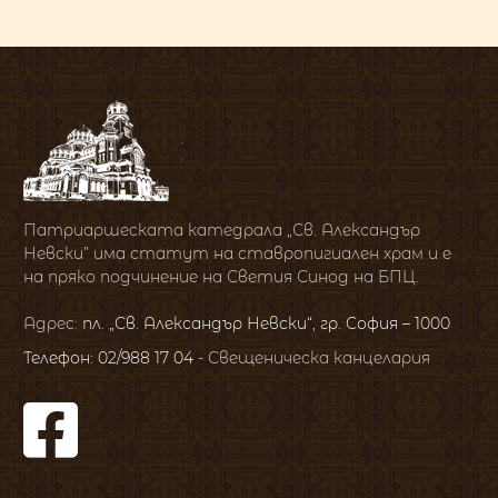
Патриаршеската катедрала „Св. Александър
Невски” има статут на ставропигиален храм и е
на пряко подчинение на Светия Синод на БПЦ.
Адрес:
пл. „Св. Александър Невски“, гр. София – 1000
Телефон: 02/988 17 04
- Свещеническа канцелария