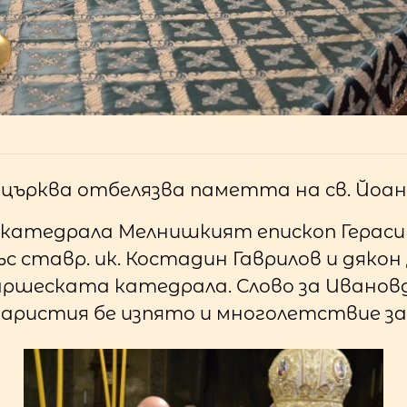
а църква отбелязва паметта на св. Йоа
катедрала Мелнишкият епископ Гераси
със ставр. ик. Костадин Гаврилов и дяко
аршеската катедрала. Слово за Ивановд
харистия бе изпято и многолетствие за