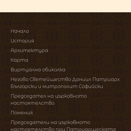
Начало
История
Архитектура
Карта
Виртуална обиколка
Негово Светейшество Даниил Патриарх
Български и митрополит Софийски
Председател на църковното
настоятелство
Поменик
Председатели на църковното
настоятелство при Патриаршеската