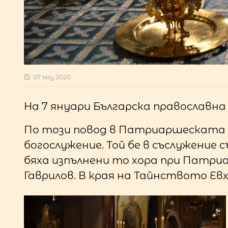
07 яну 2020
На 7 януари Българска православн
По този повод в Патриаршеската 
богослужение. Той бе в съслужение 
бяха изпълнени то хора при Патри
Гаврилов. В края на Тайнството Ев