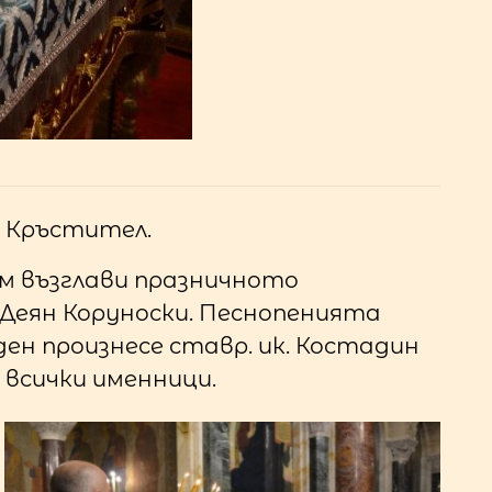
н Кръстител.
м възглави празничното
н Деян Коруноски. Песнопенията
ен произнесе ставр. ик. Костадин
 всички именници.