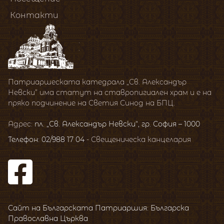
Контакти
Патриаршеската катедрала „Св. Александър
Невски” има статут на ставропигиален храм и е на
пряко подчинение на Светия Синод на БПЦ.
Адрес:
пл. „Св. Александър Невски“, гр. София – 1000
Телефон: 02/988 17 04
- Свещеническа канцелария
Сайт на Българската Патриаршия: Българска
Православна Църква