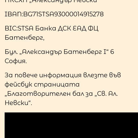
IBAN:BG71STSA93000014915278
BIC:STSA Банка ДСК ЕАД ФЦ
Батенберг,
Бул. „Александър Батенберг I“ 6
София.
За повече информация влезте във
фейсбук страницата
„Благотворителен бал за „Св. Ал.
Невски“.