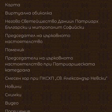
Карта
Виртуална обиколка
Негово Светейшество Даниил Патриарх
Български и митрополит Софийски
Председател на църковното
настоятелство
Поменик
Председатели на църковното
настоятелство при Патриаршеската
катедрала
Смесен хор при ПКСХП „Св. Александър Невски“
Новини
Снимки
Видео
Посещение