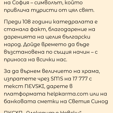
на София – символът, който
привлича туристи от цял свят.
Преди 108 години катедралата е
станала факт, благодарение на
даренията на целия български
народ. Дойде времето да бъде
възстановена по същия начин – с
приноса на всички нас.
За да върнем величието на храма,
изпратете чрез SMS на 17 777 с
текст NEVSKI, дарете в
платформата helpkarma.com или на
банковата сметки на Светия Синод
ПКСХП „Александър Невски“