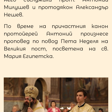
Милушев и протодякон Александър
Нешев.
По време на причастния канон
протойерей Антоний произнесе
проповед по повод Пета Неделя на
Великия пост, посветена на св.
Мария Египетска.