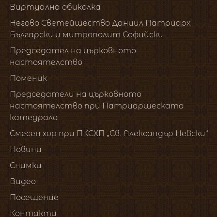
Виртуална обиколка
Негово Светейшество Даниил Патриарх
Български и митрополит Софийски
Председател на църковното
настоятелство
Поменик
Председатели на църковното
настоятелство при Патриаршеската
катедрала
Смесен хор при ПКСХП „Св. Александър Невски“
Новини
Снимки
Видео
Посещение
Контакти