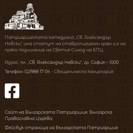
Патриаршеската катедрала „Св. Александър
Невски” има статут на ставропигиален храм и е на
пряко подчинение на Светия Синод на БПЦ.
Адрес:
пл. „Св. Александър Невски“, гр. София – 1000
Телефон: 02/988 17 04
- Свещеническа канцелария
Сайт на Българската Патриаршия: Българска
Православна Църква
Фейсбук страница на Българската Патриаршия