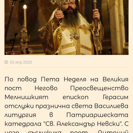
02 апр 2023
По повод Пета Неделя на Великия
пост Негово Преосвещенство
Мелнишкият епископ Герасим
отслужи празнична света Василиева
литургия в Патриаршеската
катедрала "Св. Александър Невски". С
него съслужиха прот. Антоний