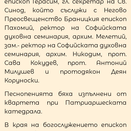
епископ Герасим, гл. секретар на Св.
Синод, който съслужи с Негово
Преосвещенство Браницкия епископ
Пахомий, ректор на Софийската
духовна семинария, архим. Мелетий,
зам.- ректор на Софийската духовна
семинария, архим. Никодим, прот.
Сава Кокудев, прот. Антоний
Милушев и протодякон Деян
Коруноски.
Песнопенията бяха изпълнени от
квартета при Патриаршеската
катедрала.
В края на богослужението епископ