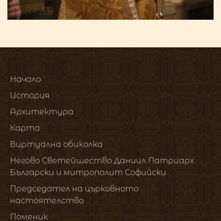
Начало
История
Архитектура
Карта
Виртуална обиколка
Негово Светейшество Даниил Патриарх
Български и митрополит Софийски
Председател на църковното
настоятелство
Поменик