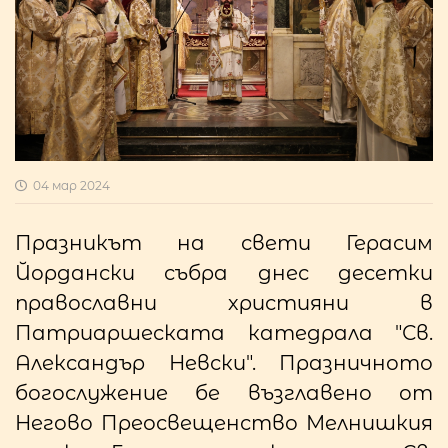
04 мар 2024
Празникът на свети Герасим
Йордански събра днес десетки
православни християни в
Патриаршеската катедрала "Св.
Александър Невски". Празничното
богослужение бе възглавено от
Негово Преосвещенство Мелнишкия