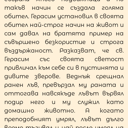
такъв начин се създала голяма
обител. Герасим установил в своята
обител най-строг начин на живот и
сам давал на братята пример на
съвършено безкористие и строга
въздържаност. Разказват, че св.
Герасим със своята светост
привличал към себе си в пустинята и
дивите зверове. Веднъж срещнал
ранен лъв, превързал му раната и
оттогава навсякъде лъвът вървял
подир него и му служил като
домашно животно. А когато
преподобният умрял, лъвът дълго
време тъгувал и най-после умрял на