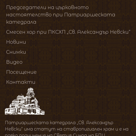
Председатели на църковното
настоятелство при Патриаршеската
катедрала
Смесен хор при ПКСХП „Св. Александър Невски“
Новини
Снимки
Видео
Посещение
Контакти
Патриаршеската катедрала „Св. Александър
Невски” има статут на ставропигиален храм и е на
пряко подчинение на Светия Синод на БПЦ.