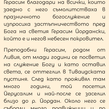
Герасим благодари на всички, които
заедно с него съмолитстваха в
празничното богослужение и
изпросиха застъпничеството пред
Бога на светия Герасим Йордански,
който е и негов небесен покровител.
Преподобни Герасим, родом от
Ливия, от млади години се посветил
на служение Богу и като оставил
света, се оттеглил в Тиваидската
пустиня. След като проживял там
много години, той посетил
Йерусалим и най-после се заселил
близо до р. Йордан. Около него се
събрали много подвижници и по