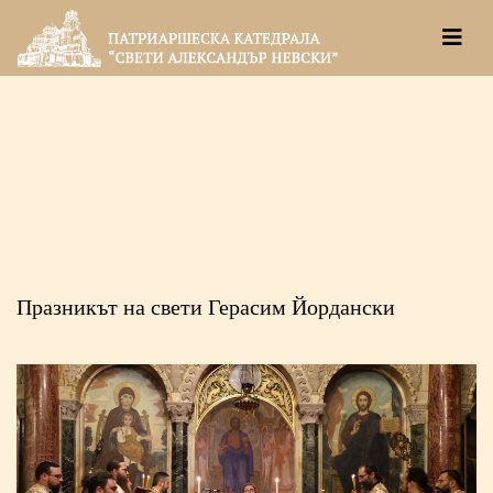
Празникът на свети Герасим Йордански