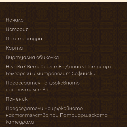
Начало
История
Архитектура
Карта
Виртуална обиколка
Негово Светейшество Даниил Патриарх
Български и митрополит Софийски
Председател на църковното
настоятелство
Поменик
Председатели на църковното
настоятелство при Патриаршеската
катедрала