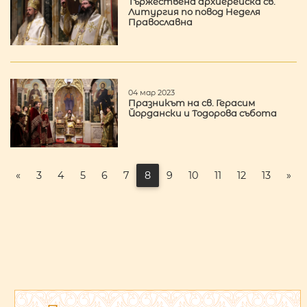
Тържествена архиерейска св.
Литургия по повод Неделя
Православна
04 мар 2023
Празникът на св. Герасим
Йордански и Тодорова събота
«
3
4
5
6
7
8
9
10
11
12
13
»