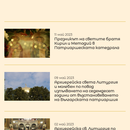
11 май 2023
Празникът на светите братя
Кирил и Методий в
Патриаршеската катедрала
09 май 2023
Архиерейска света Литургия
и молебен по повод
изпълването на седемдесет
години от възстановяването
на Българската патриаршия
02 май 2023
Архиерейска св. Литургия по