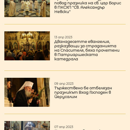
повод празника на св. цар Борис
в ПКСХП "Св. Александър
Невски"
13 апр 2023
Дванадесетте евангелия,
разказващи за страданията
на Спасителя, бяха прочетени
в Патриаршеската
катедрала
09 апр 2023
Тържествено бе отбелязан
празникът Вход Господен в
Йерусалим
07 апр 2023