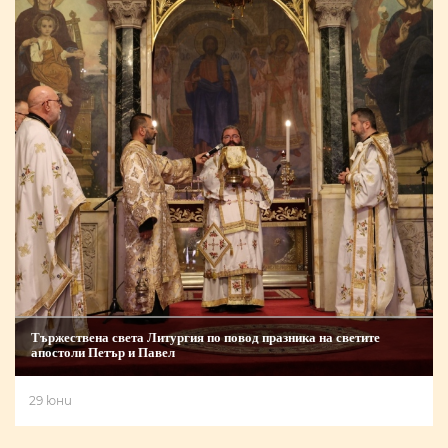
Тържествена света Литургия по повод празника на светите
апостоли Петър и Павел
29 юни