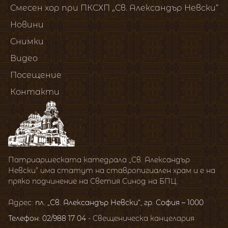
Смесен хор при ПКСХП „Св. Александър Невски“
Новини
Снимки
Видео
Посещение
Контакти
Патриаршеската катедрала „Св. Александър
Невски” има статут на ставропигиален храм и е на
пряко подчинение на Светия Синод на БПЦ.
Адрес:
пл. „Св. Александър Невски“, гр. София – 1000
Телефон: 02/988 17 04
- Свещеническа канцелария