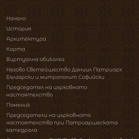
Начало
История
Архитектура
Карта
Виртуална обиколка
Негово Светейшество Даниил Патриарх
Български и митрополит Софийски
Председател на църковното
настоятелство
Поменик
Председатели на църковното
настоятелство при Патриаршеската
катедрала