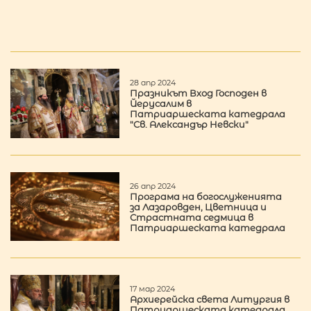
28 апр 2024
Празникът Вход Господен в
Йерусалим в
Патриаршеската катедрала
"Св. Александър Невски"
26 апр 2024
Програма на богослуженията
за Лазаровден, Цветница и
Страстната седмица в
Патриаршеската катедрала
17 мар 2024
Архиерейска света Литургия в
Патриаршеската катедрала