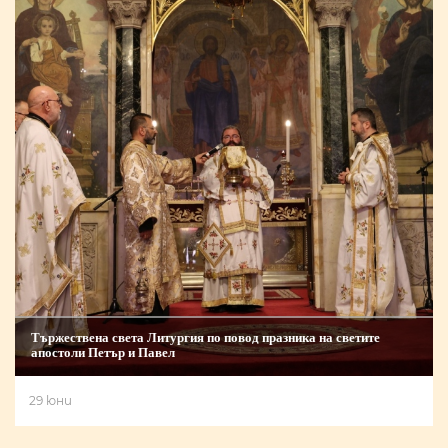
Тържествена света Литургия по повод празника на светите
апостоли Петър и Павел
29 юни