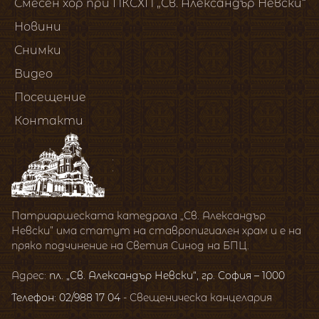
Смесен хор при ПКСХП „Св. Александър Невски“
Новини
Снимки
Видео
Посещение
Контакти
Патриаршеската катедрала „Св. Александър
Невски” има статут на ставропигиален храм и е на
пряко подчинение на Светия Синод на БПЦ.
Адрес:
пл. „Св. Александър Невски“, гр. София – 1000
Телефон: 02/988 17 04
- Свещеническа канцелария