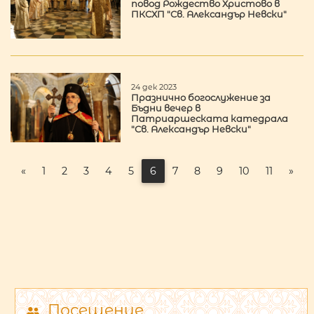
повод Рождество Христово в
ПКСХП "Св. Александър Невски"
24 дек 2023
Празнично богослужение за
Бъдни вечер в
Патриаршеската катедрала
"Св. Александър Невски"
«
1
2
3
4
5
6
7
8
9
10
11
»
Посещение